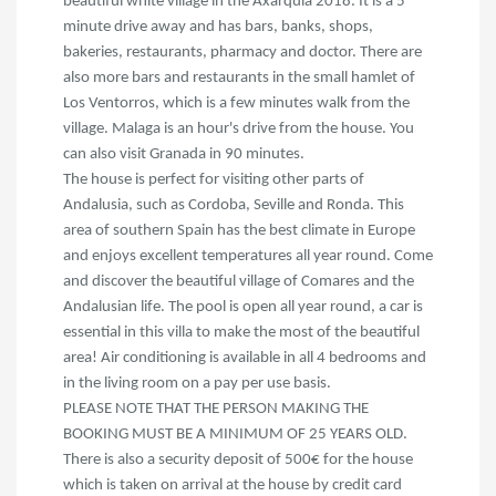
beautiful white village in the Axarquia 2018. It is a 5
minute drive away and has bars, banks, shops,
bakeries, restaurants, pharmacy and doctor. There are
also more bars and restaurants in the small hamlet of
Los Ventorros, which is a few minutes walk from the
village. Malaga is an hour's drive from the house. You
can also visit Granada in 90 minutes.
The house is perfect for visiting other parts of
Andalusia, such as Cordoba, Seville and Ronda. This
area of southern Spain has the best climate in Europe
and enjoys excellent temperatures all year round. Come
and discover the beautiful village of Comares and the
Andalusian life. The pool is open all year round, a car is
essential in this villa to make the most of the beautiful
area! Air conditioning is available in all 4 bedrooms and
in the living room on a pay per use basis.
PLEASE NOTE THAT THE PERSON MAKING THE
BOOKING MUST BE A MINIMUM OF 25 YEARS OLD.
There is also a security deposit of 500€ for the house
which is taken on arrival at the house by credit card