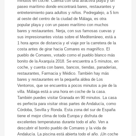
minutos en coche. Cuenta con una atractiva playa y un
paseo marítimo donde encontrará bares, restaurantes y
entretenimiento para adultos y niños. Pedregalejo, a 5 km
al oeste del centro de la ciudad de Málaga, es otra
popular playa y con un paseo marítimo con muchos
bares y restaurantes. Nerja, con sus famosas cuevas y
sus impresionantes vistas sobre el Mediterráneo, está a
1 hora aprox de distancia y el viaje por la carretera de la
costa antes de girar hacia Comares es magnífico. El
pueblo de Comares, votado como el pueblo blanco más
bonito de la Axarquía 2018. Se encuentra a 5 minutos, en
coche, y cuenta con bares, bancos, tiendas, panaderías,
restaurantes, Farmacia y Médico. También hay más
bares y restaurantes en la pequeña aldea de Los
Ventorros, que se encuentra a pocos minutos a pie de la
villa. Málaga está a una hora en coche de la casa.
También puedes visitar Granada en 90 minutos. La casa
es perfecta para visitar otras partes de Andalucía, como
Córdoba, Sevilla y Ronda. Esta zona del sur de España
tiene el mejor clima de toda Europa y disfruta de
excelentes temperaturas durante todo el año. Ven a
descubrir el bonito pueblo de Comares y la vida de
Andalucía. La piscina está abierta todo el año. ¡Un coche