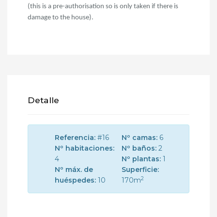
(this is a pre-authorisation so is only taken if there is
damage to the house).
Detalle
Referencia:
#16
Nº camas:
6
Nº habitaciones:
Nº baños:
2
4
Nº plantas:
1
Nº máx. de
Superficie:
2
huéspedes:
10
170m